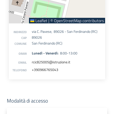
Leaflet
|
©
OpenStreetMap
contributors
via C. Pavese, 89026 - San Ferdinando (RC)
INDIRIZZO
89026
CAP
San Ferdinando (RC)
COMUNE
Lunedì - Venerdì:
8:00-13:00
ORARI
rcic825005@istruzione.it
EMAIL
+390966765043
TELEFONO
Modalità di accesso