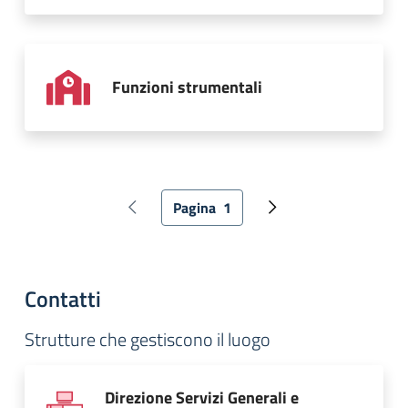
Funzioni strumentali
Paginazione
Pagina
1
Pagina precedente
Pagina attuale
Pagina successiva
Contatti
Strutture che gestiscono il luogo
Direzione Servizi Generali e