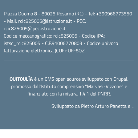
Piazza Duomo 8 - 89025 Rosarno (RC)
- Tel:
+390966773550
- Mail:
rcic825005@istruzione.it
- PEC:
rcic825005@pec.istruzione.it
Codice meccanografico:
rcic825005
- Codice iPA:
istsc_rcic825005 - C.F.91006770803 - Codice univoco
fatturazione elettronica (CUF): UFF8QZ
OUITOULÍA
è un CMS open source sviluppato con Drupal,
promosso dall'
Istituto comprensivo "Marvasi-Vizzone"
e
finanziato con la misura 1.4.1 del PNRR.
Sviluppato da Pietro Arturo Panetta e ...