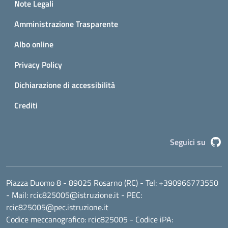
Note Legali
Amministrazione Trasparente
Albo online
Privacy Policy
Dichiarazione di accessibilità
Crediti
G
Seguici su
Piazza Duomo 8 - 89025 Rosarno (RC)
- Tel:
+390966773550
- Mail:
rcic825005@istruzione.it
- PEC:
rcic825005@pec.istruzione.it
Codice meccanografico:
rcic825005
- Codice iPA: