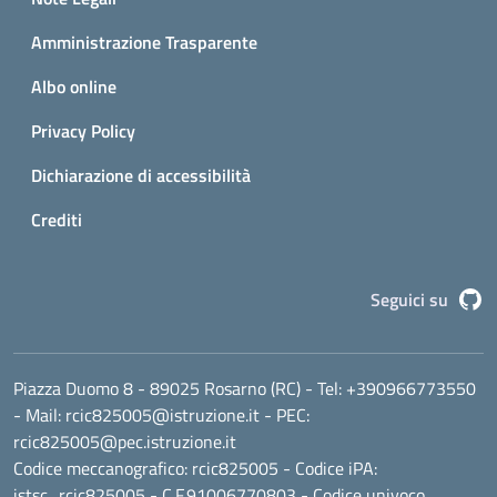
Amministrazione Trasparente
Albo online
Privacy Policy
Dichiarazione di accessibilità
Crediti
G
Seguici su
Piazza Duomo 8 - 89025 Rosarno (RC)
- Tel:
+390966773550
- Mail:
rcic825005@istruzione.it
- PEC:
rcic825005@pec.istruzione.it
Codice meccanografico:
rcic825005
- Codice iPA:
istsc_rcic825005 - C.F.91006770803 - Codice univoco