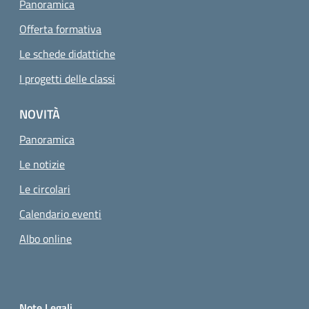
Panoramica
Offerta formativa
Le schede didattiche
I progetti delle classi
NOVITÀ
Panoramica
Le notizie
Le circolari
Calendario eventi
Albo online
Small prints
Sezione Link utili
Note Legali