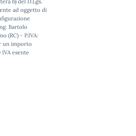
ttera b) del D.Lgs.
vente ad oggetto di
nfigurazione
ng. Bartolo
o (RC) - P.IVA:
r un importo
0 IVA esente