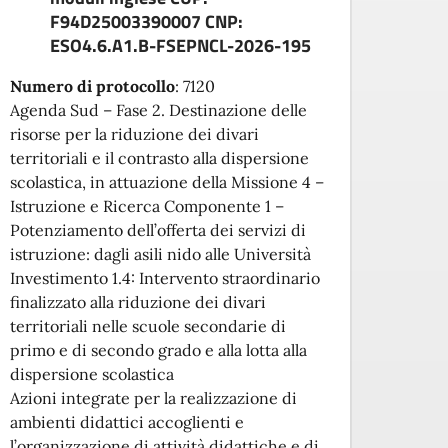
prese
F94D25003390007 CNP:
Attest
ESO4.6.A1.B-FSEPNCL-2026-195
Numero di protocollo
:
7120
Agenda Sud – Fase 2. Destinazione delle
risorse per la riduzione dei divari
territoriali e il contrasto alla dispersione
scolastica, in attuazione della Missione 4 –
Istruzione e Ricerca Componente 1 –
Potenziamento dell’offerta dei servizi di
istruzione: dagli asili nido alle Università
Investimento 1.4: Intervento straordinario
finalizzato alla riduzione dei divari
territoriali nelle scuole secondarie di
primo e di secondo grado e alla lotta alla
dispersione scolastica
Azioni integrate per la realizzazione di
ambienti didattici accoglienti e
l’organizzazione di attività didattiche e di