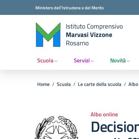
Salta al contenuto principale
Vai al contenuto del piè di pagina
Ministero dell'Istruzione e del Merito
Istituto Comprensivo
Marvasi Vizzone
Rosarno
Scuola
Servizi
Novità
Briciole di pane
Home
/
Scuola
/
Le carte della scuola
/
Albo
Albo online
Decision