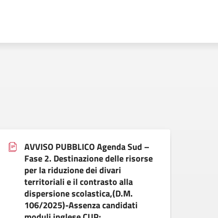
AVVISO PUBBLICO Agenda Sud –
Fase 2. Destinazione delle risorse
per la riduzione dei divari
Verifi
territoriali e il contrasto alla
compl
dispersione scolastica,(D.M.
sull’a
106/2025)-Assenza candidati
docum
moduli inglese CUP: