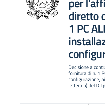
per l’af
diretto d
1 PC AL
installa
configu
Decisione a contra
fornitura di n. 1 
configurazione, a
lettera b) del D.