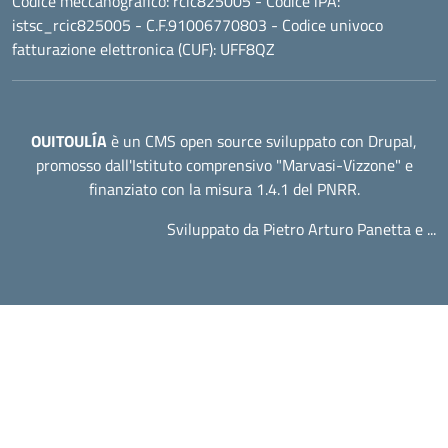
Codice meccanografico:
rcic825005
- Codice iPA:
istsc_rcic825005 - C.F.91006770803 - Codice univoco
fatturazione elettronica (CUF): UFF8QZ
OUITOULÍA
è un CMS open source sviluppato con Drupal,
promosso dall'
Istituto comprensivo "Marvasi-Vizzone"
e
finanziato con la misura 1.4.1 del PNRR.
Sviluppato da Pietro Arturo Panetta e ...