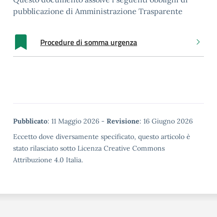
pubblicazione di Amministrazione Trasparente
Procedure di somma urgenza
Metadata
Pubblicato
: 11 Maggio 2026 -
Revisione
: 16 Giugno 2026
Eccetto dove diversamente specificato, questo articolo è
stato rilasciato sotto Licenza Creative Commons
Attribuzione 4.0 Italia.