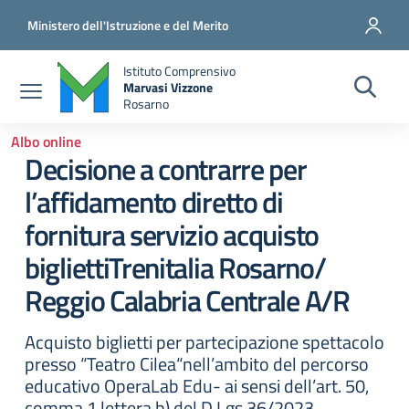
Salta al contenuto principale
Vai al contenuto del piè di pagina
Ministero dell'Istruzione e del Merito
Istituto Comprensivo
Marvasi Vizzone
Rosarno
Albo online
Decisione a contrarre per
l’affidamento diretto di
fornitura servizio acquisto
bigliettiTrenitalia Rosarno/
Reggio Calabria Centrale A/R
Acquisto biglietti per partecipazione spettacolo
presso “Teatro Cilea“nell’ambito del percorso
educativo OperaLab Edu- ai sensi dell’art. 50,
comma,1 lettera b) del D.Lgs.36/2023