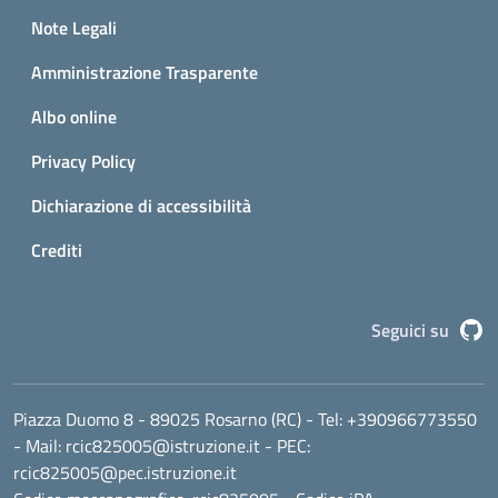
Small prints
Sezione Link utili
Note Legali
Amministrazione Trasparente
Albo online
Privacy Policy
Dichiarazione di accessibilità
Crediti
G
Seguici su
Piazza Duomo 8 - 89025 Rosarno (RC)
- Tel:
+390966773550
- Mail:
rcic825005@istruzione.it
- PEC:
rcic825005@pec.istruzione.it