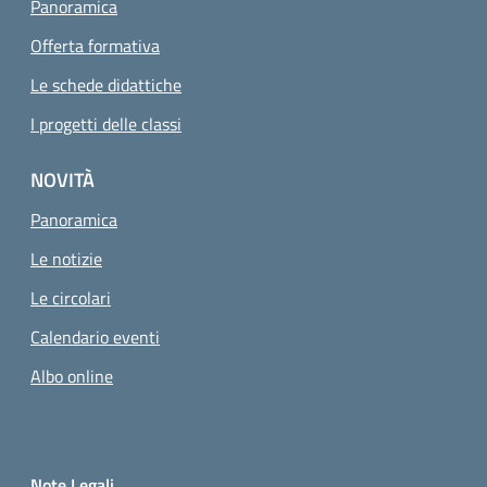
Panoramica
Offerta formativa
Le schede didattiche
I progetti delle classi
NOVITÀ
Panoramica
Le notizie
Le circolari
Calendario eventi
Albo online
Small prints
Sezione Link utili
Note Legali