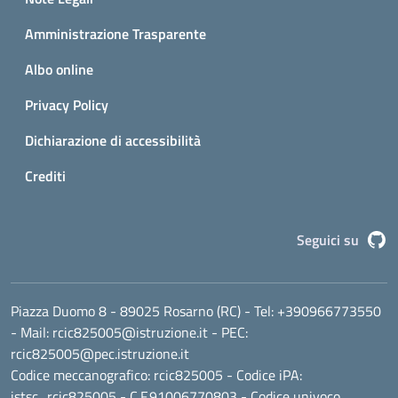
Amministrazione Trasparente
Albo online
Privacy Policy
Dichiarazione di accessibilità
Crediti
G
Seguici su
Piazza Duomo 8 - 89025 Rosarno (RC)
- Tel:
+390966773550
- Mail:
rcic825005@istruzione.it
- PEC:
rcic825005@pec.istruzione.it
Codice meccanografico:
rcic825005
- Codice iPA:
istsc_rcic825005 - C.F.91006770803 - Codice univoco