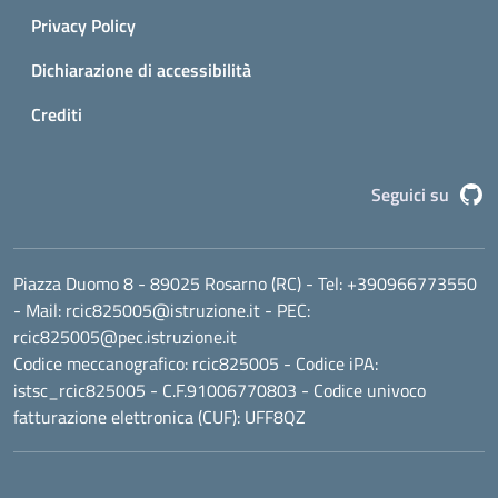
Privacy Policy
Dichiarazione di accessibilità
Crediti
G
Seguici su
Piazza Duomo 8 - 89025 Rosarno (RC)
- Tel:
+390966773550
- Mail:
rcic825005@istruzione.it
- PEC:
rcic825005@pec.istruzione.it
Codice meccanografico:
rcic825005
- Codice iPA:
istsc_rcic825005 - C.F.91006770803 - Codice univoco
fatturazione elettronica (CUF): UFF8QZ