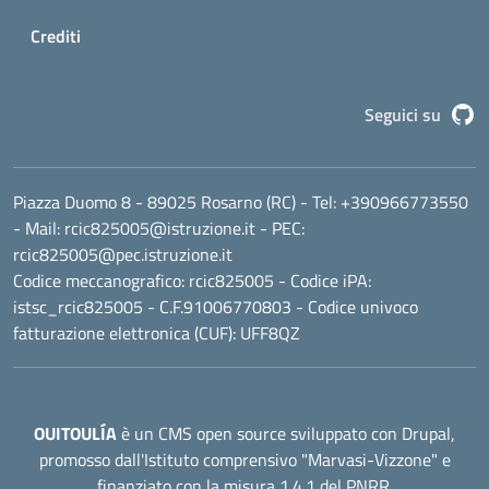
Crediti
G
Seguici su
Piazza Duomo 8 - 89025 Rosarno (RC)
- Tel:
+390966773550
- Mail:
rcic825005@istruzione.it
- PEC:
rcic825005@pec.istruzione.it
Codice meccanografico:
rcic825005
- Codice iPA:
istsc_rcic825005 - C.F.91006770803 - Codice univoco
fatturazione elettronica (CUF): UFF8QZ
OUITOULÍA
è un CMS open source sviluppato con Drupal,
promosso dall'
Istituto comprensivo "Marvasi-Vizzone"
e
finanziato con la misura 1.4.1 del PNRR.