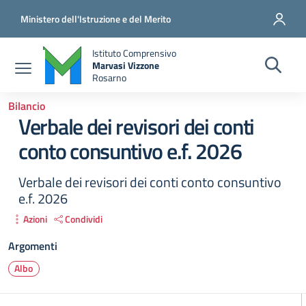
Salta al contenuto principale
Vai al contenuto del piè di pagina
Ministero dell'Istruzione e del Merito
Istituto Comprensivo
Marvasi Vizzone
Rosarno
Bilancio
Verbale dei revisori dei conti
conto consuntivo e.f. 2026
Verbale dei revisori dei conti conto consuntivo
e.f. 2026
Azioni
Condividi
Argomenti
Albo