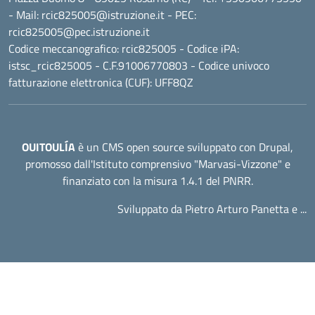
- Mail:
rcic825005@istruzione.it
- PEC:
rcic825005@pec.istruzione.it
Codice meccanografico:
rcic825005
- Codice iPA:
istsc_rcic825005 - C.F.91006770803 - Codice univoco
fatturazione elettronica (CUF): UFF8QZ
OUITOULÍA
è un CMS open source sviluppato con Drupal,
promosso dall'
Istituto comprensivo "Marvasi-Vizzone"
e
finanziato con la misura 1.4.1 del PNRR.
Sviluppato da Pietro Arturo Panetta e ...