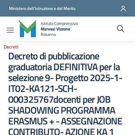
Salta al contenuto principale
Vai al contenuto del piè di pagina
Ministero dell'Istruzione e del Merito
Istituto Comprensivo
Marvasi Vizzone
Rosarno
Decreti
Decreto di pubblicazione
graduatoria DEFINITIVA per la
selezione 9- Progetto 2025-1-
IT02-KA121-SCH-
000325767docenti per JOB
SHADOWING PROGRAMMA
ERASMUS + - ASSEGNAZIONE
CONTRIBUTO- AZIONE KA 1