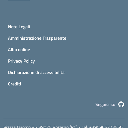
Small prints
Sezione Link utili
Note Legali
Amministrazione Trasparente
Albo online
Privacy Policy
Dichiarazione di accessibilità
Crediti
G
Seguici su
Piazza Duomo 8 - 89025 Rosarno (RC)
- Tel:
+390966773550