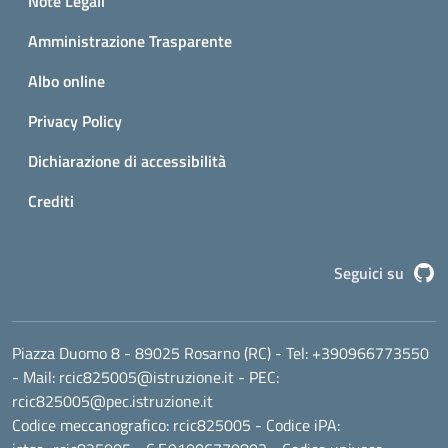
Note Legali
Amministrazione Trasparente
Albo online
Privacy Policy
Dichiarazione di accessibilità
Crediti
G
Seguici su
Piazza Duomo 8 - 89025 Rosarno (RC)
- Tel:
+390966773550
- Mail:
rcic825005@istruzione.it
- PEC:
rcic825005@pec.istruzione.it
Codice meccanografico:
rcic825005
- Codice iPA: