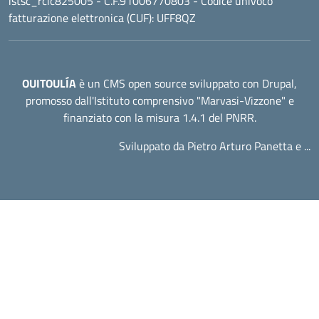
istsc_rcic825005 - C.F.91006770803 - Codice univoco
fatturazione elettronica (CUF): UFF8QZ
OUITOULÍA
è un CMS open source sviluppato con Drupal,
promosso dall'
Istituto comprensivo "Marvasi-Vizzone"
e
finanziato con la misura 1.4.1 del PNRR.
Sviluppato da Pietro Arturo Panetta e ...