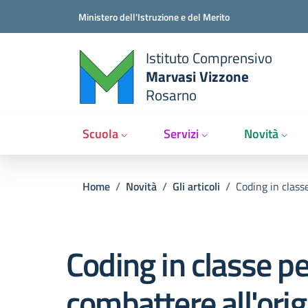
Salta al contenuto principale
Vai al contenuto del piè di pagina
Ministero dell'Istruzione e del Merito
Istituto Comprensivo
Marvasi Vizzone
Rosarno
Scuola
Servizi
Novità
Briciole di pane
Home
/
Novità
/
Gli articoli
/
Coding in classe
Coding in classe pe
combattere all'orig