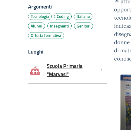
attu
Argomenti
opport
Tecnologia
Coding
Italiano
tecnolo
indica
Alunni
Insegnanti
Genitori
disegn
Offerta formativa
donne 
di mate
Luoghi
conosc
Scuola Primaria
"Marvasi"