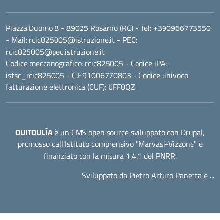
Piazza Duomo 8 - 89025 Rosarno (RC)
- Tel:
+390966773550
- Mail:
rcic825005@istruzione.it
- PEC:
rcic825005@pec.istruzione.it
Codice meccanografico:
rcic825005
- Codice iPA:
istsc_rcic825005 - C.F.91006770803 - Codice univoco
fatturazione elettronica (CUF): UFF8QZ
OUITOULÍA
è un CMS open source sviluppato con Drupal,
promosso dall'
Istituto comprensivo "Marvasi-Vizzone"
e
finanziato con la misura 1.4.1 del PNRR.
Sviluppato da Pietro Arturo Panetta e ...