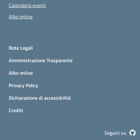
Calendario eventi
Albo online
Small prints
Sezione Link utili
Note Legali
Amministrazione Trasparente
Albo online
Privacy Policy
Dichiarazione di accessibilità
Crediti
G
Seguici su