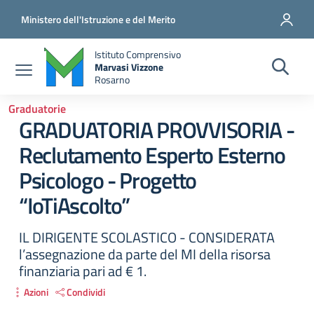
Salta al contenuto principale
Vai al contenuto del piè di pagina
Ministero dell'Istruzione e del Merito
Istituto Comprensivo
Marvasi Vizzone
Rosarno
Graduatorie
GRADUATORIA PROVVISORIA -
Reclutamento Esperto Esterno
Psicologo - Progetto
“IoTiAscolto”
IL DIRIGENTE SCOLASTICO - CONSIDERATA
l’assegnazione da parte del MI della risorsa
finanziaria pari ad € 1.
Azioni
Condividi