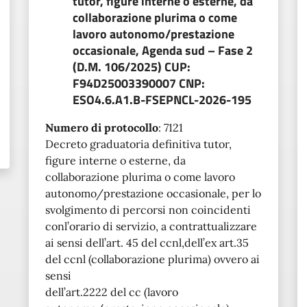
tutor, figure interne o esterne, da
collaborazione plurima o come
lavoro autonomo/prestazione
occasionale, Agenda sud – Fase 2
(D.M. 106/2025) CUP:
F94D25003390007 CNP:
ESO4.6.A1.B-FSEPNCL-2026-195
Numero di protocollo
:
7121
Decreto graduatoria definitiva tutor,
figure interne o esterne, da
collaborazione plurima o come lavoro
autonomo/prestazione occasionale, per lo
svolgimento di percorsi non coincidenti
conl’orario di servizio, a contrattualizzare
ai sensi dell’art. 45 del ccnl,dell’ex art.35
del ccnl (collaborazione plurima) ovvero ai
sensi
dell’art.2222 del cc (lavoro