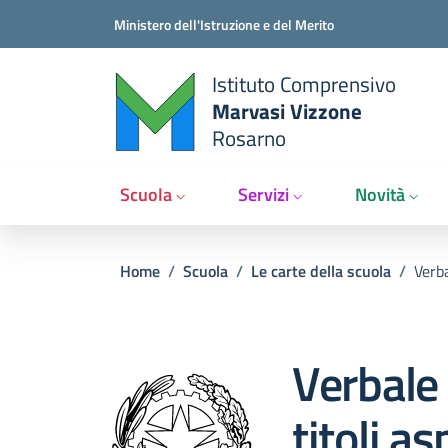
Salta al contenuto principale
Vai al contenuto del piè di pagina
Ministero dell'Istruzione e del Merito
Istituto Comprensivo
Marvasi Vizzone
Rosarno
Scuola
Servizi
Novità
Briciole di pane
Home
/
Scuola
/
Le carte della scuola
/
Verba
Verbale 
titoli as