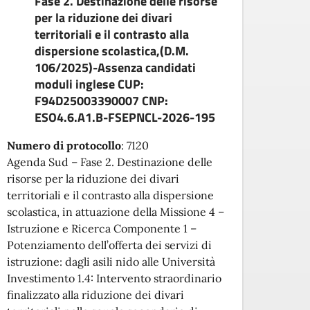
Fase 2. Destinazione delle risorse
per la riduzione dei divari
Verifi
territoriali e il contrasto alla
compl
dispersione scolastica,(D.M.
sull’a
106/2025)-Assenza candidati
docum
moduli inglese CUP:
prese
F94D25003390007 CNP:
Attest
ESO4.6.A1.B-FSEPNCL-2026-195
Numero di protocollo
:
7120
Agenda Sud – Fase 2. Destinazione delle
risorse per la riduzione dei divari
territoriali e il contrasto alla dispersione
scolastica, in attuazione della Missione 4 –
Istruzione e Ricerca Componente 1 –
Potenziamento dell’offerta dei servizi di
istruzione: dagli asili nido alle Università
Investimento 1.4: Intervento straordinario
finalizzato alla riduzione dei divari