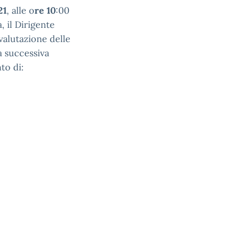
21
, alle o
re 10
:00
, il Dirigente
valutazione delle
a successiva
to di: