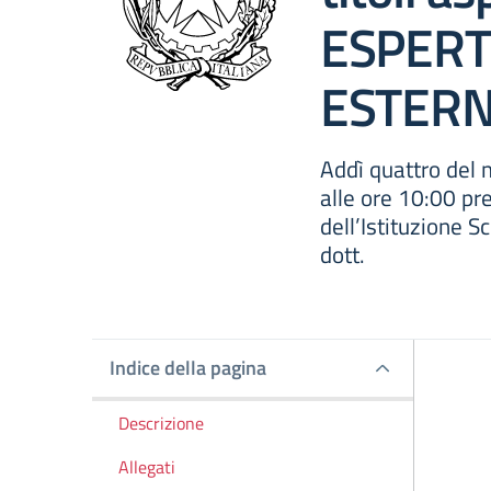
ESPERT
ESTER
Addì quattro del
alle ore 10:00 pr
dell’Istituzione Sc
dott.
Indice della pagina
Indice della pagina
Descrizione
Allegati