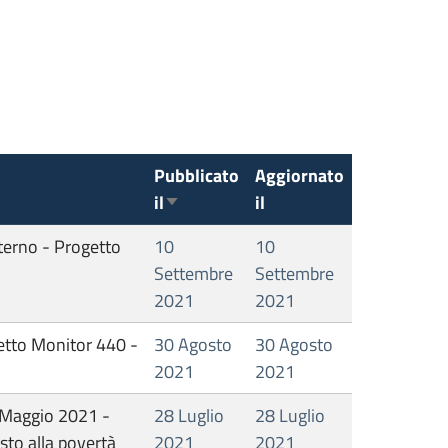
Pubblicato
Aggiornato
il
il
Ordina in modo ascendente
terno - Progetto
10
10
Settembre
Settembre
2021
2021
etto Monitor 440 -
30 Agosto
30 Agosto
2021
2021
 Maggio 2021 -
28 Luglio
28 Luglio
to alla povertà
2021
2021