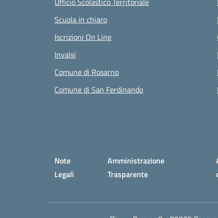
Ufficio Scolastico Territoriale
Scuola in chiaro
Iscrizioni On Line
Invalsi
Comune di Rosarno
Comune di San Ferdinando
Small prints
Sezione Link utili
Note
Amministrazione
Legali
Trasparente