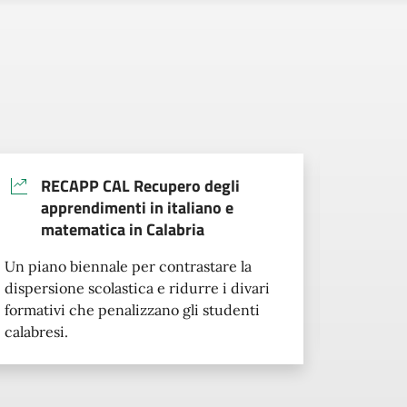
RECAPP CAL Recupero degli
Ag
apprendimenti in italiano e
Gli inte
matematica in Calabria
finalizza
Un piano biennale per contrastare la
garante
dispersione scolastica e ridurre i divari
istruzion
formativi che penalizzano gli studenti
territor
calabresi.