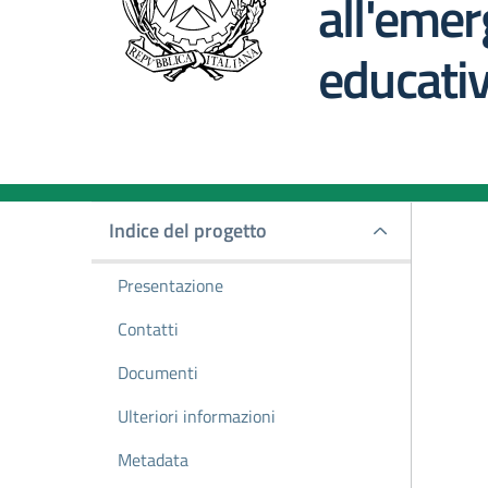
all'eme
educati
Indice del progetto
Indice del progetto
Presentazione
Contatti
Documenti
Ulteriori informazioni
Metadata