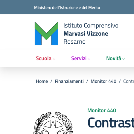
Salta al contenuto principale
Vai al contenuto del piè di pagina
Ministero dell'Istruzione e del Merito
Istituto Comprensivo
Marvasi Vizzone
Rosarno
Scuola
Servizi
Novità
Briciole di pane
Home
/
Finanziamenti
/
Monitor 440
/
Contr
Monitor 440
Contrast