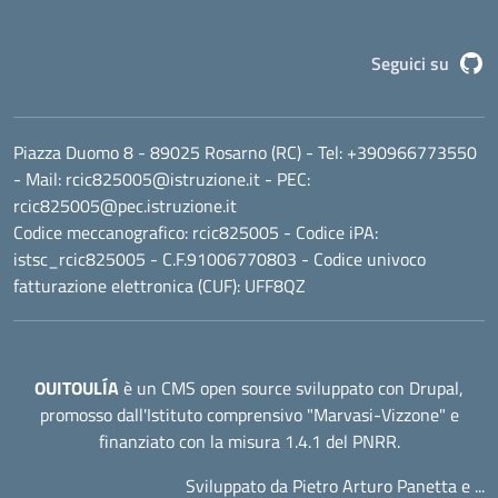
G
Seguici su
Piazza Duomo 8 - 89025 Rosarno (RC)
- Tel:
+390966773550
- Mail:
rcic825005@istruzione.it
- PEC:
rcic825005@pec.istruzione.it
Codice meccanografico:
rcic825005
- Codice iPA:
istsc_rcic825005 - C.F.91006770803 - Codice univoco
fatturazione elettronica (CUF): UFF8QZ
OUITOULÍA
è un CMS open source sviluppato con Drupal,
promosso dall'
Istituto comprensivo "Marvasi-Vizzone"
e
finanziato con la misura 1.4.1 del PNRR.
Sviluppato da Pietro Arturo Panetta e ...