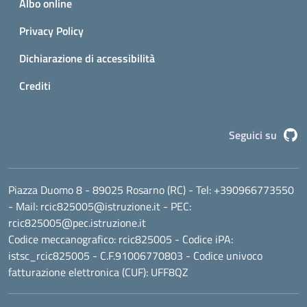
Albo online
Privacy Policy
Dichiarazione di accessibilità
Crediti
G
Seguici su
Piazza Duomo 8 - 89025 Rosarno (RC)
- Tel:
+390966773550
- Mail:
rcic825005@istruzione.it
- PEC:
rcic825005@pec.istruzione.it
Codice meccanografico:
rcic825005
- Codice iPA:
istsc_rcic825005 - C.F.91006770803 - Codice univoco
fatturazione elettronica (CUF): UFF8QZ