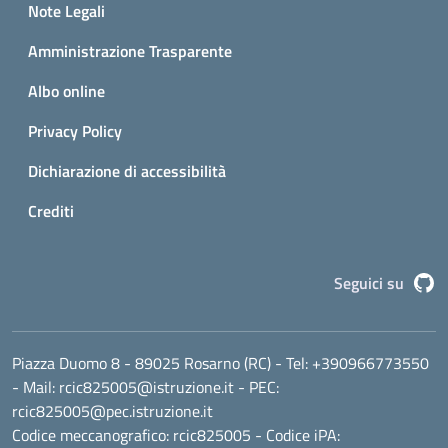
Note Legali
Amministrazione Trasparente
Albo online
Privacy Policy
Dichiarazione di accessibilità
Crediti
G
Seguici su
Piazza Duomo 8 - 89025 Rosarno (RC)
- Tel:
+390966773550
- Mail:
rcic825005@istruzione.it
- PEC:
rcic825005@pec.istruzione.it
Codice meccanografico:
rcic825005
- Codice iPA: