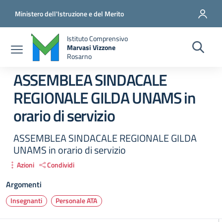
Salta al contenuto principale
Vai al contenuto del piè di pagina
Ministero dell'Istruzione e del Merito
Istituto Comprensivo
Marvasi Vizzone
Rosarno
ASSEMBLEA SINDACALE
REGIONALE GILDA UNAMS in
orario di servizio
ASSEMBLEA SINDACALE REGIONALE GILDA
UNAMS in orario di servizio
Azioni
Condividi
Argomenti
Insegnanti
Personale ATA