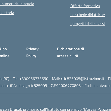
I numeri della scuola
Offerta formativa
La storia
Le schede didattiche
I progetti delle classi
Albo
Privacy
Dichiarazione di
online
Policy
accessibilità
 (RC)
- Tel:
+390966773550
- Mail:
rcic825005@istruzione.it
- P
odice iPA: istsc_rcic825005 - C.F.91006770803 - Codice univoco 
 con Drupal, promosso dall'
Istituto comprensivo "Marvasi-Vizzon