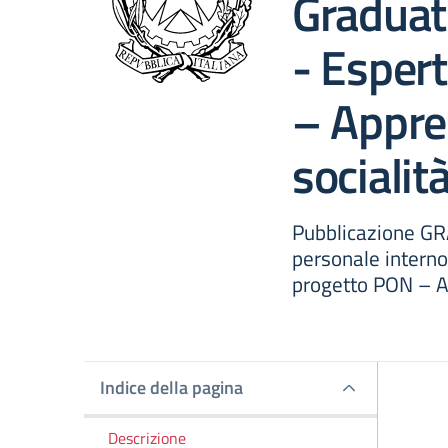
Graduat
- Espert
– Appre
socialit
Pubblicazione G
personale intern
progetto PON – A
Indice della pagina
Indice della pagina
Descrizione