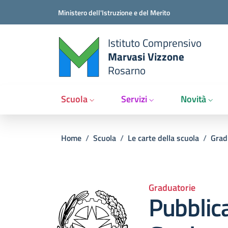
Salta al contenuto principale
Vai al contenuto del piè di pagina
Ministero dell'Istruzione e del Merito
Istituto Comprensivo
Marvasi Vizzone
Rosarno
Scuola
Servizi
Novità
Briciole di pane
Home
/
Scuola
/
Le carte della scuola
/
Grad
Graduatorie
Pubblic