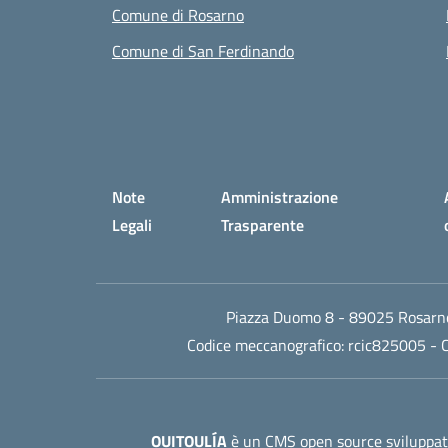
Comune di Rosarno
Comune di San Ferdinando
Small prints
Sezione Link utili
Note
Amministrazione
Legali
Trasparente
Piazza Duomo 8 - 89025 Rosarno
Codice meccanografico:
rcic825005
- C
OUITOULÍA
è un CMS open source sviluppato