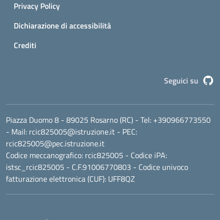
Privacy Policy
Dichiarazione di accessibilità
Crediti
G
Seguici su
Piazza Duomo 8 - 89025 Rosarno (RC)
- Tel:
+390966773550
- Mail:
rcic825005@istruzione.it
- PEC:
rcic825005@pec.istruzione.it
Codice meccanografico:
rcic825005
- Codice iPA:
istsc_rcic825005 - C.F.91006770803 - Codice univoco
fatturazione elettronica (CUF): UFF8QZ