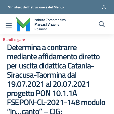
Salta al contenuto principale
Vai al contenuto del piè di pagina
Ministero dell'Istruzione e del Merito
Istituto Comprensivo
Marvasi Vizzone
Rosarno
Bandi e gare
Determina a contrarre
mediante affidamento diretto
per uscita didattica Catania-
Siracusa-Taormina dal
19.07.2021 al 20.07.2021
progetto PON 10.1.1A
FSEPON-CL-2021-148 modulo
“In…canto” – CIG: