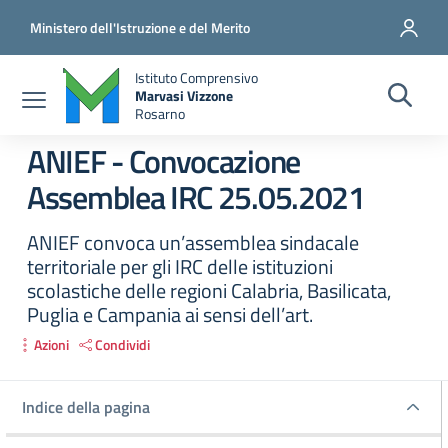
Salta al contenuto principale
Vai al contenuto del piè di pagina
Ministero dell'Istruzione e del Merito
Istituto Comprensivo
Marvasi Vizzone
Rosarno
ANIEF - Convocazione
Assemblea IRC 25.05.2021
ANIEF convoca un’assemblea sindacale
territoriale per gli IRC delle istituzioni
scolastiche delle regioni Calabria, Basilicata,
Puglia e Campania ai sensi dell’art.
Azioni
Condividi
Indice della pagina