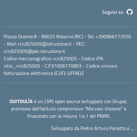
G
Seguici su
Piazza Duomo 8 - 89025 Rosarno (RC)
- Tel:
+390966773550
- Mail:
rcic825005@istruzione.it
- PEC:
rcic825005@pec.istruzione.it
Codice meccanografico:
rcic825005
- Codice iPA:
istsc_rcic825005 - C.F.91006770803 - Codice univoco
fatturazione elettronica (CUF): UFF8QZ
OUITOULÍA
è un CMS open source sviluppato con Drupal,
promosso dall'
Istituto comprensivo "Marvasi-Vizzone"
e
finanziato con la misura 1.4.1 del PNRR.
Sviluppato da Pietro Arturo Panetta e ...