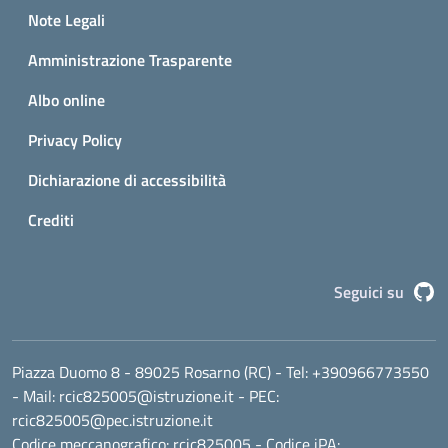
Small prints
Note Legali
Amministrazione Trasparente
Albo online
Privacy Policy
Dichiarazione di accessibilità
Crediti
G
Seguici su
Piazza Duomo 8 - 89025 Rosarno (RC)
- Tel:
+390966773550
- Mail:
rcic825005@istruzione.it
- PEC:
rcic825005@pec.istruzione.it
Codice meccanografico:
rcic825005
- Codice iPA: