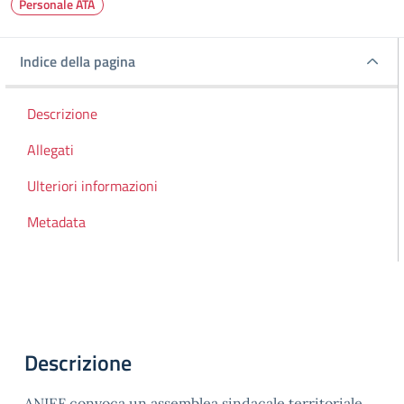
Personale ATA
Indice della pagina
Indice della pagina
Descrizione
Allegati
Ulteriori informazioni
Metadata
Descrizione
ANIEF convoca un assemblea sindacale territoriale