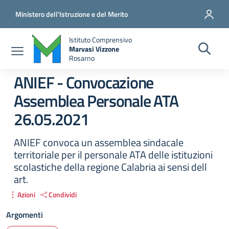
Salta al contenuto principale
Vai al contenuto del piè di pagina
Ministero dell'Istruzione e del Merito
Istituto Comprensivo
Marvasi Vizzone
Rosarno
ANIEF - Convocazione
Assemblea Personale ATA
26.05.2021
ANIEF convoca un assemblea sindacale
territoriale per il personale ATA delle istituzioni
scolastiche della regione Calabria ai sensi dell
art.
Azioni
Condividi
Argomenti