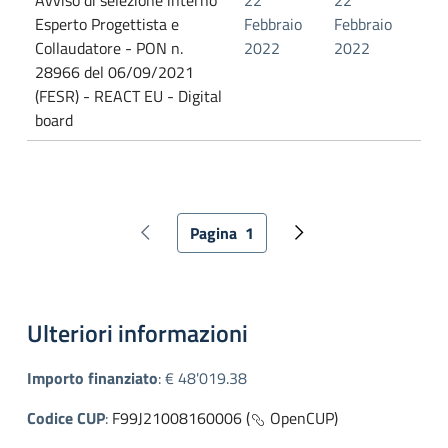
Avviso di selezione interno
22
22
Esperto Progettista e
Febbraio
Febbraio
Collaudatore - PON n.
2022
2022
28966 del 06/09/2021
(FESR) - REACT EU - Digital
board
Paginazione
Pagina
1
Pagina precedente
Pagina attuale
Pagina successiva
Ulteriori informazioni
Importo finanziato
:
€ 48'019.38
Codice CUP
:
F99J21008160006 (
OpenCUP)