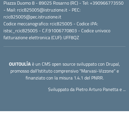
Piazza Duomo 8 - 89025 Rosarno (RC)
- Tel:
+390966773550
- Mail:
rcic825005@istruzione.it
- PEC:
rcic825005@pec.istruzione.it
Codice meccanografico:
rcic825005
- Codice iPA:
istsc_rcic825005 - C.F.91006770803 - Codice univoco
fatturazione elettronica (CUF): UFF8QZ
OUITOULÍA
è un CMS open source sviluppato con Drupal,
promosso dall'
Istituto comprensivo "Marvasi-Vizzone"
e
finanziato con la misura 1.4.1 del PNRR.
Sviluppato da Pietro Arturo Panetta e ...