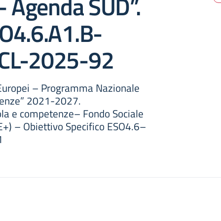
o- Agenda SUD”.
O4.6.A1.B-
CL-2025-92
i Europei – Programma Nazionale
tenze” 2021-2027.
uola e competenze– Fondo Sociale
E+) – Obiettivo Specifico ESO4.6–
1