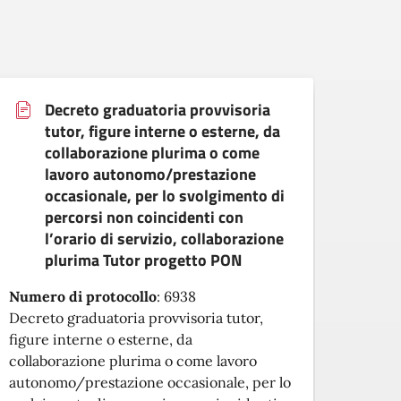
Decreto graduatoria provvisoria
tutor, figure interne o esterne, da
collaborazione plurima o come
lavoro autonomo/prestazione
Numer
occasionale, per lo svolgimento di
Fondi
percorsi non coincidenti con
Nazio
l’orario di servizio, collaborazione
2027 M
plurima Tutor progetto PON
difor
Numero di protocollo
:
6938
“Scuol
Decreto graduatoria provvisoria tutor,
progr
figure interne o esterne, da
collaborazione plurima o come lavoro
autonomo/prestazione occasionale, per lo