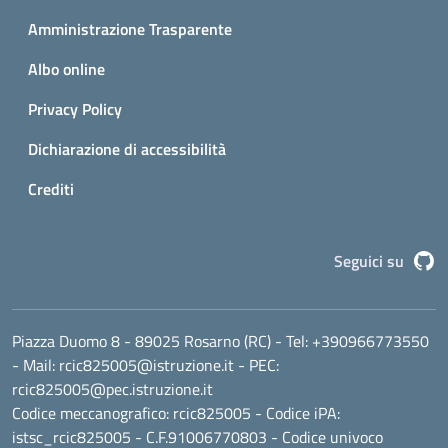
Amministrazione Trasparente
Albo online
Privacy Policy
Dichiarazione di accessibilità
Crediti
G
Seguici su
Piazza Duomo 8 - 89025 Rosarno (RC)
- Tel:
+390966773550
- Mail:
rcic825005@istruzione.it
- PEC:
rcic825005@pec.istruzione.it
Codice meccanografico:
rcic825005
- Codice iPA:
istsc_rcic825005 - C.F.91006770803 - Codice univoco