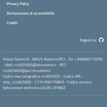
Privacy Policy
Dichiarazione di accessibilità
Crediti
G
Seguici su
Piazza Duomo 8 - 89025 Rosarno (RC)
- Tel:
+390966773550
- Mail:
rcic825005@istruzione.it
- PEC:
rcic825005@pec.istruzione.it
Codice meccanografico:
rcic825005
- Codice iPA:
istsc_rcic825005 - C.F.91006770803 - Codice univoco
fatturazione elettronica (CUF): UFF8QZ