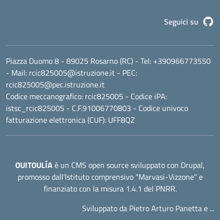
G
Seguici su
Piazza Duomo 8 - 89025 Rosarno (RC)
- Tel:
+390966773550
- Mail:
rcic825005@istruzione.it
- PEC:
rcic825005@pec.istruzione.it
Codice meccanografico:
rcic825005
- Codice iPA:
istsc_rcic825005 - C.F.91006770803 - Codice univoco
fatturazione elettronica (CUF): UFF8QZ
OUITOULÍA
è un CMS open source sviluppato con Drupal,
promosso dall'
Istituto comprensivo "Marvasi-Vizzone"
e
finanziato con la misura 1.4.1 del PNRR.
Sviluppato da Pietro Arturo Panetta e ...