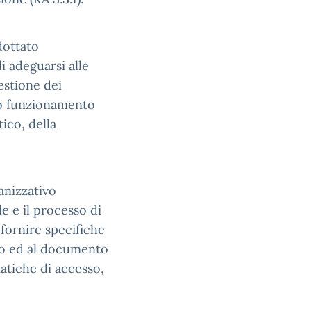
dottato
di adeguarsi alle
gestione dei
tto funzionamento
ico, della
anizzativo
e e il processo di
 fornire specifiche
vo ed al documento
matiche di accesso,