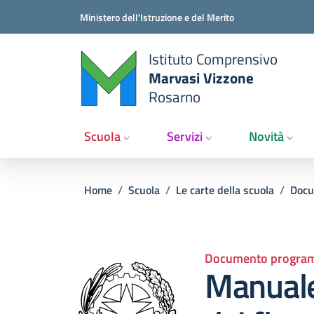
Salta al contenuto principale
Vai al contenuto del piè di pagina
Ministero dell'Istruzione e del Merito
Istituto Comprensivo
Marvasi Vizzone
Rosarno
Scuola
Servizi
Novità
Briciole di pane
Home
/
Scuola
/
Le carte della scuola
/
Docu
Documento progra
Manuale