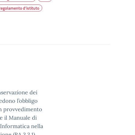
egolamento d'istituto
nservazione dei
edono l’obbligo
on provvedimento
e il Manuale di
’Informatica nella
one (RA 3.3.1).