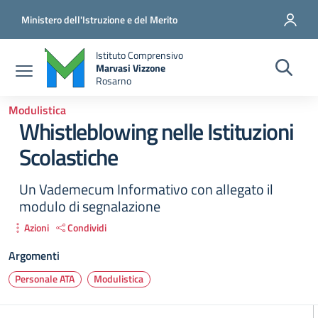
Salta al contenuto principale
Vai al contenuto del piè di pagina
Ministero dell'Istruzione e del Merito
Istituto Comprensivo
Marvasi Vizzone
Rosarno
Modulistica
Whistleblowing nelle Istituzioni
Scolastiche
Un Vademecum Informativo con allegato il
modulo di segnalazione
Azioni
Condividi
Argomenti
Personale ATA
Modulistica