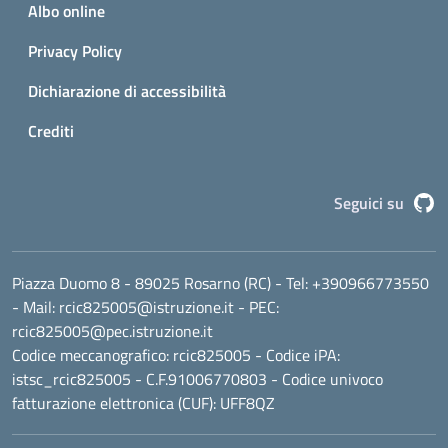
Albo online
Privacy Policy
Dichiarazione di accessibilità
Crediti
G
Seguici su
Piazza Duomo 8 - 89025 Rosarno (RC)
- Tel:
+390966773550
- Mail:
rcic825005@istruzione.it
- PEC:
rcic825005@pec.istruzione.it
Codice meccanografico:
rcic825005
- Codice iPA:
istsc_rcic825005 - C.F.91006770803 - Codice univoco
fatturazione elettronica (CUF): UFF8QZ