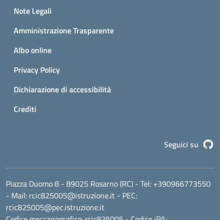
Small prints
Sezione Link utili
Note Legali
Amministrazione Trasparente
Albo online
Privacy Policy
Dichiarazione di accessibilità
Crediti
G
Seguici su
Piazza Duomo 8 - 89025 Rosarno (RC)
- Tel:
+390966773550
- Mail:
rcic825005@istruzione.it
- PEC:
rcic825005@pec.istruzione.it
Codice meccanografico:
rcic825005
- Codice iPA: